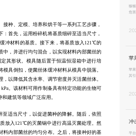
猕猴
危害
猴桃
、接种、定模、培养和烘干等一系列工艺步骤，
20
下：首先，运用粉碎机将基质细碎至适当尺寸，
体缓冲材料的基质。接下来，将基质放入
121℃的
质中，并进行均匀混合，以实现材料内部菌丝的
固定其形状。模具随后置于恒温恒湿箱中进行培
将模具倒扣，使菌丝体缓冲材料从
模具中脱落。
苹果
其引
理，以降低其含水率、调节密度并灭活菌丝体。
了病
度超过75 kPa。该材料可用作制备具有特定功能的生物可
20
冲和建筑等领域广泛应用。
碎至适当尺寸，以促进菌种的降解。随后，依照
质放入121℃的灭菌锅中进行高温灭菌处理。然
材料内部菌丝的均匀分布。之后，将接种好的基
平台