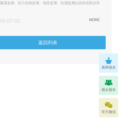
微震监测、应力在线监测、地音监测、钻屑监测以及卸压防治等
监测与防治信息，形成了研究冲击地压的...
24-07-02
MORE
返回列表
展商报名
观众报名
官方微信