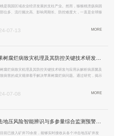
桃是我国区域农业经济发展的支柱产业。然而，猕猴桃溃疡病因
部位多、流行频次高、影响周期长、防控难度大，一直是全球猕
安全生产的头号大敌。
24-07-13
MORE
苹果树腐烂病致灾机理及其防控关键技术研发与应用
树腐烂病致灾机理及其防控关键技术研发与应用从解析病原菌及
致病害的成灾规律着手解决苹果树腐烂病问题。通过研究，揭示
菌入侵扩展过程、致病机理及病害发生流...
24-07-08
MORE
冲击地压风险智能辨识与多参量综合监测预警云平台
目前已接入矿井70余座，能够实时接收从各个冲击地压矿井发