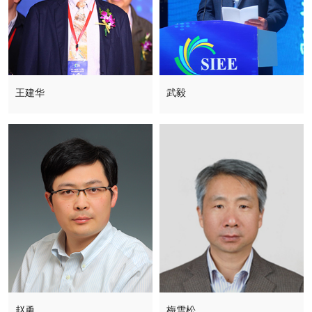
王建华
武毅
赵勇
梅雪松