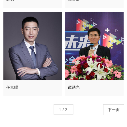
任京暘
谭劲光
下一页